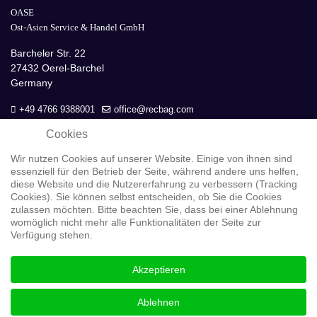
OASE
Ost-Asien Service & Handel GmbH
Barcheler Str. 22
27432 Oerel-Barchel
Germany
+49 4766 9388001
office@recbag.com
Cookies
Wir nutzen Cookies auf unserer Website. Einige von ihnen sind
essenziell für den Betrieb der Seite, während andere uns helfen,
diese Website und die Nutzererfahrung zu verbessern (Tracking
Cookies). Sie können selbst entscheiden, ob Sie die Cookies
zulassen möchten. Bitte beachten Sie, dass bei einer Ablehnung
Datenschutz
womöglich nicht mehr alle Funktionalitäten der Seite zur
Verfügung stehen.
GOOGLE Analytics
Akzeptieren
Copyright © 2026 OASE GmbH
Ablehnen
Alle Rechte vorbehalten